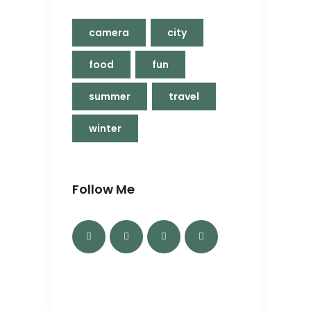
camera
city
food
fun
summer
travel
winter
Follow Me