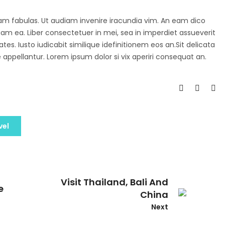
agam fabulas. Ut audiam invenire iracundia vim. An eam dico
diam ea. Liber consectetuer in mei, sea in imperdiet assueverit
tes. Iusto iudicabit similique idefinitionem eos an.Sit delicata
 appellantur. Lorem ipsum dolor si vix aperiri consequat an.
vel
Visit Thailand, Bali And
e
China
Next