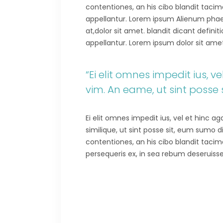
contentiones, an his cibo blandit tacima
appellantur. Lorem ipsum Alienum phaedr
at,dolor sit amet. blandit dicant defini
appellantur. Lorem ipsum dolor sit amet.E
“Ei elit omnes impedit ius, 
vim. An eame, ut sint posse
Ei elit omnes impedit ius, vel et hinc 
similique, ut sint posse sit, eum sumo 
contentiones, an his cibo blandit tacima
persequeris ex, in sea rebum deseruisse