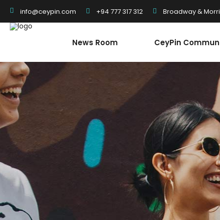
+94 777 317 312
Broadway & Morris
info@ceypin.com
News Room
CeyPin Communi