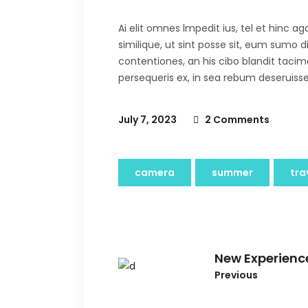
Ai elit omnes lmpedit ius, tel et hinc 
similique, ut sint posse sit, eum sumo 
contentiones, an his cibo blandit tacima
persequeris ex, in sea rebum deseruisse
July 7, 2023
2 Comments
camera
summer
tra
New Experienc
Previous