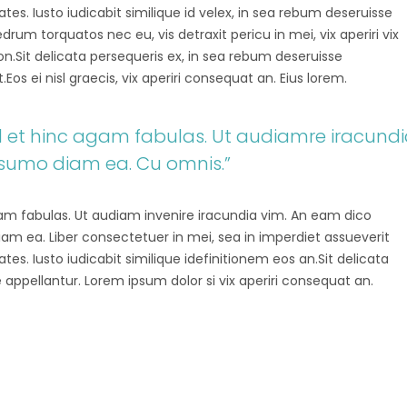
tes. Iusto iudicabit similique id velex, in sea rebum deseruisse
um torquatos nec eu, vis detraxit pericu in mei, vix aperiri vix
tion.Sit delicata persequeris ex, in sea rebum deseruisse
os ei nisl graecis, vix aperiri consequat an. Eius lorem.
vel et hinc agam fabulas. Ut audiamre iracund
 sumo diam ea. Cu omnis.”
agam fabulas. Ut audiam invenire iracundia vim. An eam dico
diam ea. Liber consectetuer in mei, sea in imperdiet assueverit
tes. Iusto iudicabit similique idefinitionem eos an.Sit delicata
 appellantur. Lorem ipsum dolor si vix aperiri consequat an.