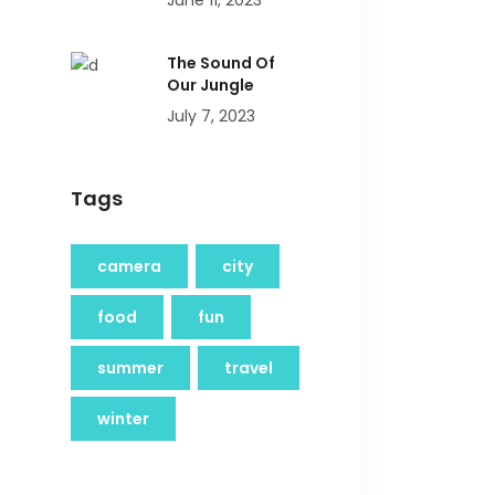
June 11, 2023
The Sound Of
Our Jungle
July 7, 2023
Tags
camera
city
food
fun
summer
travel
winter