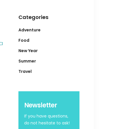
Categories
Adventure
Food
ia
New Year
Summer
Travel
Newsletter
If you have questions,
do not hesitate to ask!