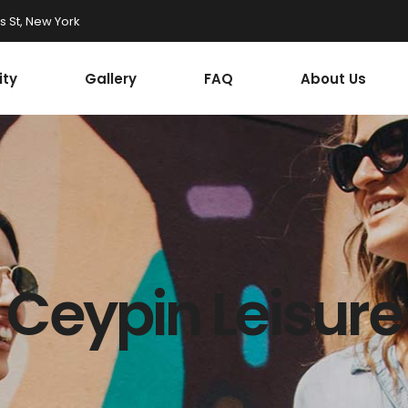
 St, New York
ty
Gallery
FAQ
About Us
Ceypin Leisure