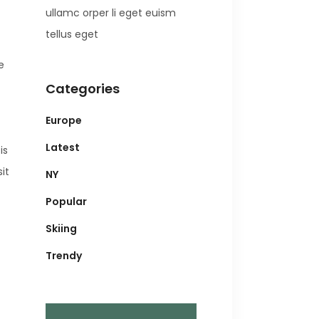
ullamc orper li eget euism
tellus eget
e
Categories
Europe
Latest
is
it
NY
Popular
Skiing
Trendy