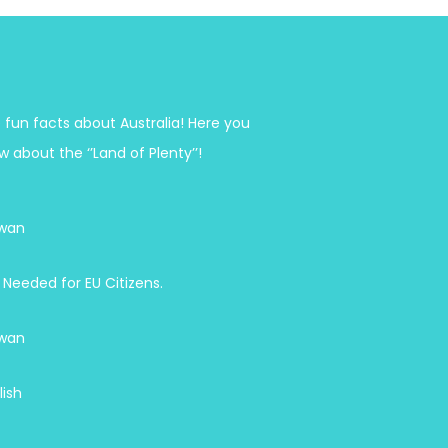
 fun facts about Australia! Here you
w about the ‘’Land of Plenty’’!
wan
 Needed for EU Citizens.
wan
lish