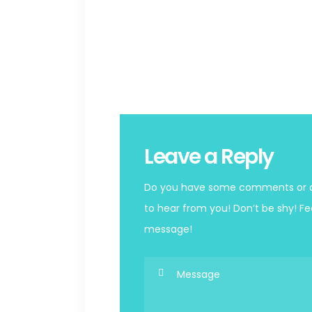
Leave a Reply
Do you have some comments or qu
to hear from you! Don’t be shy! Fe
message!