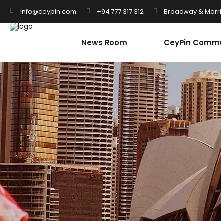
+94 777 317 312
Broadway & Morris
info@ceypin.com
News Room
CeyPin Commu