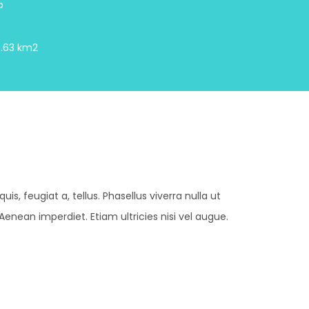
o
.63 km2
is, feugiat a, tellus. Phasellus viverra nulla ut
enean imperdiet. Etiam ultricies nisi vel augue.