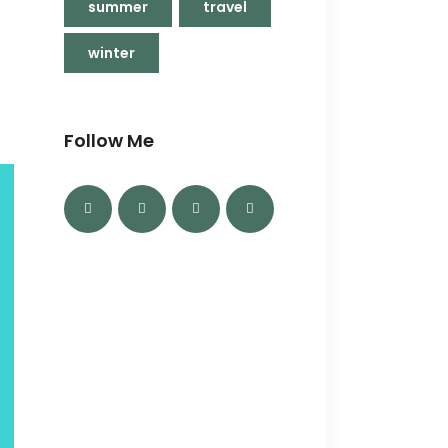
summer
travel
winter
Follow Me