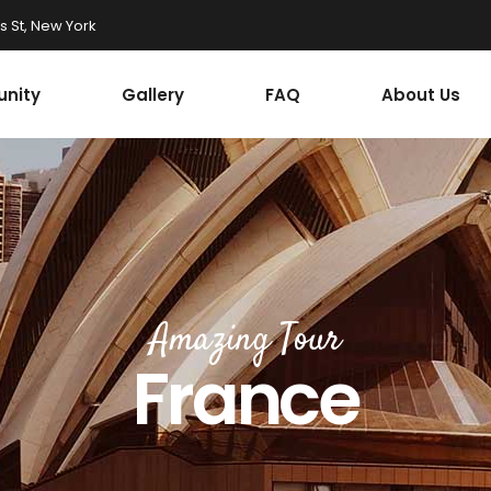
 St, New York
nity
Gallery
FAQ
About Us
Amazing Tour
France