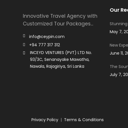
Our Re
Innovative Travel Agency with
Customized Tour Packages...
Stunning
May 7, 2
info@ceypin.com
+94 777 317 312
New Expe
INCEYD VENTURES (PVT) LTD No.
June 11, 
93/3C, Senanayake Mawatha,
Nawala, Rajagiriya, Sri Lanka
The Soun
July 7, 2
Privacy Policy
|
Terms & Conditions