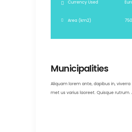
Currency Used
Eur
Area (km2)
750
Municipalities
Aliquam lorem ante, dapibus in, viverra qu
met us varius laoreet. Quisque rutrum. A