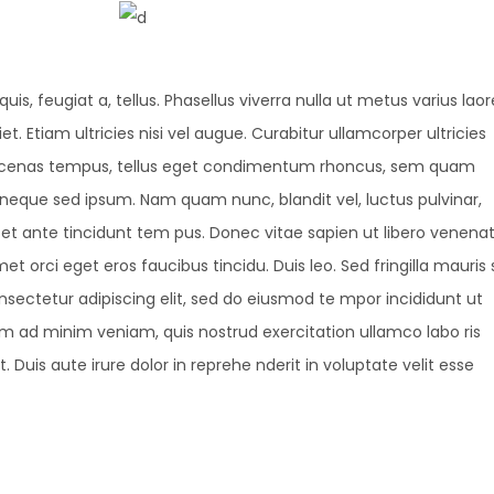
uis, feugiat a, tellus. Phasellus viverra nulla ut metus varius laor
 Etiam ultricies nisi vel augue. Curabitur ullamcorper ultricies
Maecenas tempus, tellus eget condimentum rhoncus, sem quam
 neque sed ipsum. Nam quam nunc, blandit vel, luctus pulvinar,
et ante tincidunt tem pus. Donec vitae sapien ut libero venenat
et orci eget eros faucibus tincidu. Duis leo. Sed fringilla mauris s
nsectetur adipiscing elit, sed do eiusmod te mpor incididunt ut
m ad minim veniam, quis nostrud exercitation ullamco labo ris
Duis aute irure dolor in reprehe nderit in voluptate velit esse